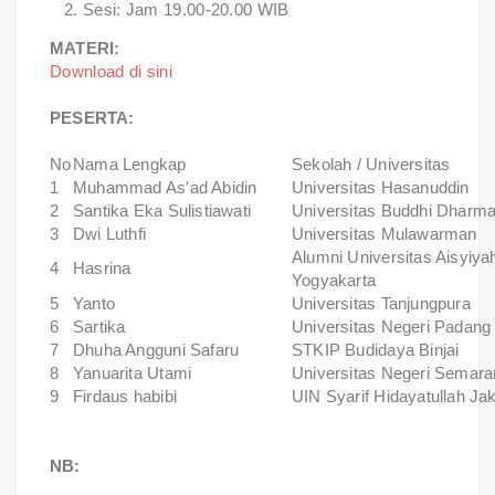
Sesi: Jam 19.00-20.00 WIB
MATERI:
Download di sini
PESERTA:
No
Nama Lengkap
Sekolah / Universitas
1
Muhammad As'ad Abidin
Universitas Hasanuddin
2
Santika Eka Sulistiawati
Universitas Buddhi Dharm
3
Dwi Luthfi
Universitas Mulawarman
Alumni Universitas Aisyiya
4
Hasrina
Yogyakarta
5
Yanto
Universitas Tanjungpura
6
Sartika
Universitas Negeri Padang
7
Dhuha Angguni Safaru
STKIP Budidaya Binjai
8
Yanuarita Utami
Universitas Negeri Semara
9
Firdaus habibi
UIN Syarif Hidayatullah Jak
NB: