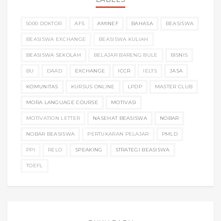
5000 DOKTOR
AFS
AMINEF
BAHASA
BEASISWA
BEASISWA EXCHANGE
BEASISWA KULIAH
BEASISWA SEKOLAH
BELAJAR BARENG BULE
BISNIS
BU
DAAD
EXCHANGE
ICCR
IELTS
JASA
KOMUNITAS
KURSUS ONLINE
LPDP
MASTER CLUB
MORA LANGUAGE COURSE
MOTIVASI
MOTIVATION LETTER
NASEHAT BEASISWA
NOBAR
NOBAR BEASISWA
PERTUKARAN PELAJAR
PMLD
PPI
RELO
SPEAKING
STRATEGI BEASISWA
TOEFL