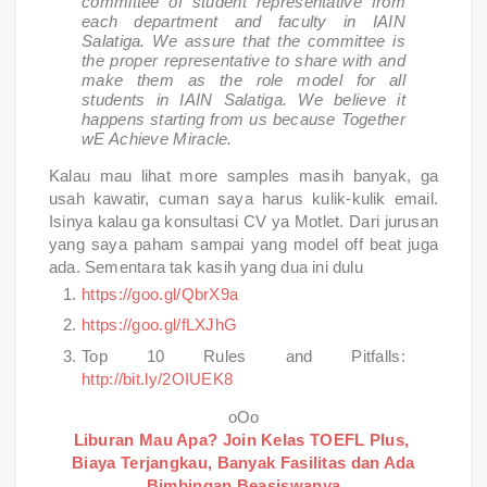
committee of student representative from
each department and faculty in IAIN
Salatiga. We assure that the committee is
the proper representative to share with and
make them as the role model for all
students in IAIN Salatiga. We believe it
happens starting from us because Together
wE Achieve Miracle.
Kalau mau lihat more samples masih banyak, ga
usah kawatir, cuman saya harus kulik-kulik email.
Isinya kalau ga konsultasi CV ya Motlet. Dari jurusan
yang saya paham sampai yang model off beat juga
ada. Sementara tak kasih yang dua ini dulu
https://goo.gl/QbrX9a
https://goo.gl/fLXJhG
Top 10 Rules and Pitfalls:
http://bit.ly/2OIUEK8
oOo
Liburan Mau Apa? Join Kelas TOEFL Plus,
Biaya Terjangkau, Banyak Fasilitas dan Ada
Bimbingan Beasiswanya