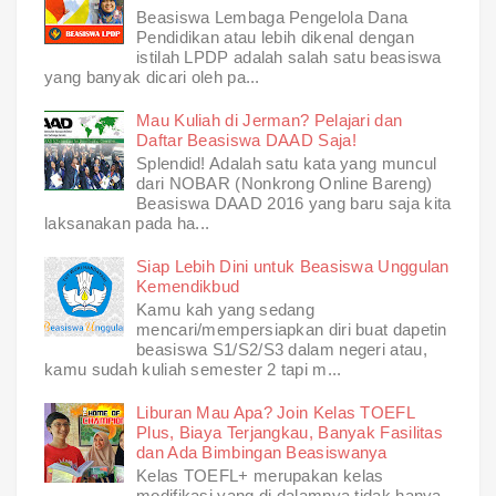
Beasiswa Lembaga Pengelola Dana
Pendidikan atau lebih dikenal dengan
istilah LPDP adalah salah satu beasiswa
yang banyak dicari oleh pa...
Mau Kuliah di Jerman? Pelajari dan
Daftar Beasiswa DAAD Saja!
Splendid! Adalah satu kata yang muncul
dari NOBAR (Nonkrong Online Bareng)
Beasiswa DAAD 2016 yang baru saja kita
laksanakan pada ha...
Siap Lebih Dini untuk Beasiswa Unggulan
Kemendikbud
Kamu kah yang sedang
mencari/mempersiapkan diri buat dapetin
beasiswa S1/S2/S3 dalam negeri atau,
kamu sudah kuliah semester 2 tapi m...
Liburan Mau Apa? Join Kelas TOEFL
Plus, Biaya Terjangkau, Banyak Fasilitas
dan Ada Bimbingan Beasiswanya
Kelas TOEFL+ merupakan kelas
modifikasi yang di dalamnya tidak hanya