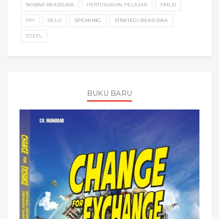
NOBAR BEASISWA
PERTUKARAN PELAJAR
PMLD
PPI
RELO
SPEAKING
STRATEGI BEASISWA
TOEFL
BUKU BARU