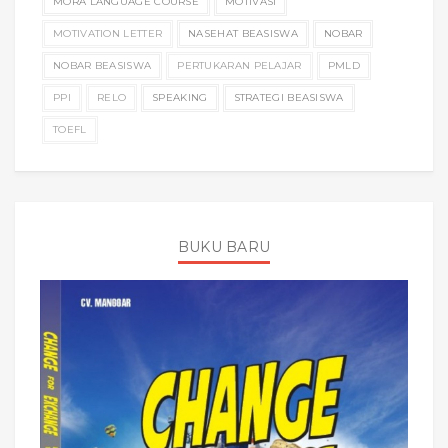
MORA LANGUAGE COURSE
MOTIVASI
MOTIVATION LETTER
NASEHAT BEASISWA
NOBAR
NOBAR BEASISWA
PERTUKARAN PELAJAR
PMLD
PPI
RELO
SPEAKING
STRATEGI BEASISWA
TOEFL
BUKU BARU