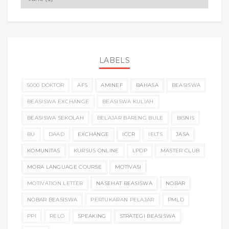
LABELS
5000 DOKTOR
AFS
AMINEF
BAHASA
BEASISWA
BEASISWA EXCHANGE
BEASISWA KULIAH
BEASISWA SEKOLAH
BELAJAR BARENG BULE
BISNIS
BU
DAAD
EXCHANGE
ICCR
IELTS
JASA
KOMUNITAS
KURSUS ONLINE
LPDP
MASTER CLUB
MORA LANGUAGE COURSE
MOTIVASI
MOTIVATION LETTER
NASEHAT BEASISWA
NOBAR
NOBAR BEASISWA
PERTUKARAN PELAJAR
PMLD
PPI
RELO
SPEAKING
STRATEGI BEASISWA