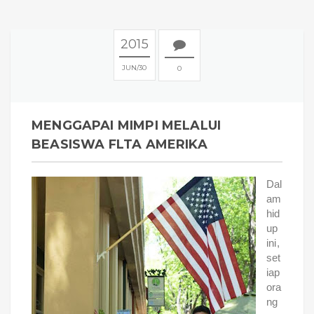
2015
JUN
30
0
MENGGAPAI MIMPI MELALUI
BEASISWA FLTA AMERIKA
Dal
am
hid
up
ini,
set
iap
ora
ng