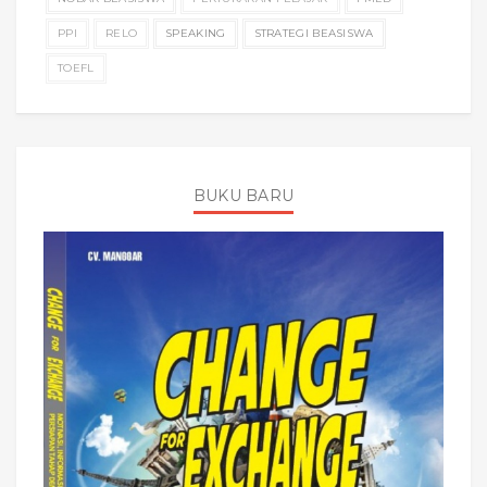
PPI
RELO
SPEAKING
STRATEGI BEASISWA
TOEFL
BUKU BARU