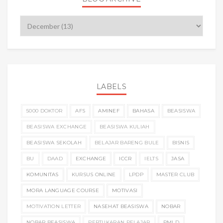
LABELS
5000 DOKTOR
AFS
AMINEF
BAHASA
BEASISWA
BEASISWA EXCHANGE
BEASISWA KULIAH
BEASISWA SEKOLAH
BELAJAR BARENG BULE
BISNIS
BU
DAAD
EXCHANGE
ICCR
IELTS
JASA
KOMUNITAS
KURSUS ONLINE
LPDP
MASTER CLUB
MORA LANGUAGE COURSE
MOTIVASI
MOTIVATION LETTER
NASEHAT BEASISWA
NOBAR
NOBAR BEASISWA
PERTUKARAN PELAJAR
PMLD