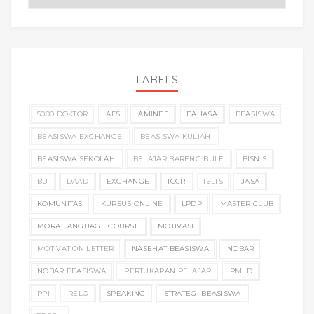
LABELS
5000 DOKTOR
AFS
AMINEF
BAHASA
BEASISWA
BEASISWA EXCHANGE
BEASISWA KULIAH
BEASISWA SEKOLAH
BELAJAR BARENG BULE
BISNIS
BU
DAAD
EXCHANGE
ICCR
IELTS
JASA
KOMUNITAS
KURSUS ONLINE
LPDP
MASTER CLUB
MORA LANGUAGE COURSE
MOTIVASI
MOTIVATION LETTER
NASEHAT BEASISWA
NOBAR
NOBAR BEASISWA
PERTUKARAN PELAJAR
PMLD
PPI
RELO
SPEAKING
STRATEGI BEASISWA