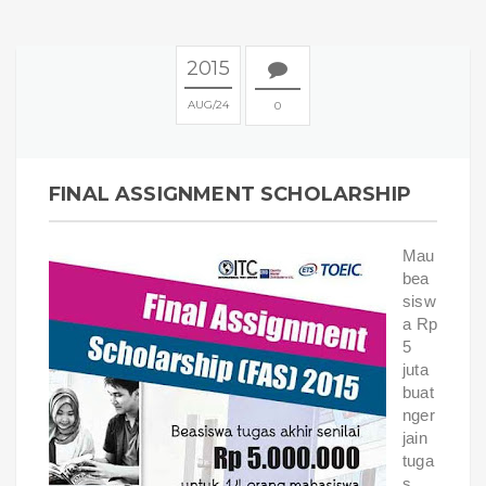
2015
AUG
24
0
FINAL ASSIGNMENT SCHOLARSHIP
Mau
bea
sisw
a Rp
5
juta
buat
nger
jain
tuga
s