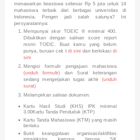
menawarkan beasiswa sebesar Rp 5 juta untuk 14
mahasiswa terbaik dari berbagai universitas di
Indonesia. Pengen jadi salah satunya? Ini
persyaratannya:
Mempunyai skor TOEIC ® minimal 400.
Dibuktikan dengan salinan score report
resmi TOEIC. Buat kamu yang belum
punya, buruan cek t
di sini
dan berlokasi
di
sini
Mengisi formulir pengajuan mahasiswa
(unduh formulir)
dan Surat keterangan
sedang mengerjakan tugas akhir
(unduh
surat)
Melampirkan salinan dokumen:
Kartu Hasil Studi (KHS) IPK minimal
3.00Kartu Tanda Penduduk (KTP)
Kartu Tanda Mahasiswa (KTM) yang masih
berlaku
Bukti keanggotaan organisasi/aktifitas
intra/ekstra kampus berupa SK