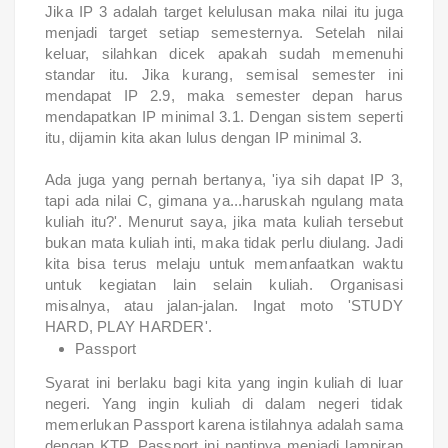
Jika IP 3 adalah target kelulusan maka nilai itu juga
menjadi target setiap semesternya. Setelah nilai
keluar, silahkan dicek apakah sudah memenuhi
standar itu. Jika kurang, semisal semester ini
mendapat IP 2.9, maka semester depan harus
mendapatkan IP minimal 3.1. Dengan sistem seperti
itu, dijamin kita akan lulus dengan IP minimal 3.
Ada juga yang pernah bertanya, 'iya sih dapat IP 3,
tapi ada nilai C, gimana ya...haruskah ngulang mata
kuliah itu?'. Menurut saya, jika mata kuliah tersebut
bukan mata kuliah inti, maka tidak perlu diulang. Jadi
kita bisa terus melaju untuk memanfaatkan waktu
untuk kegiatan lain selain kuliah. Organisasi
misalnya, atau jalan-jalan. Ingat moto 'STUDY
HARD, PLAY HARDER'.
Passport
Syarat ini berlaku bagi kita yang ingin kuliah di luar
negeri. Yang ingin kuliah di dalam negeri tidak
memerlukan Passport karena istilahnya adalah sama
dengan KTP. Passport ini nantinya menjadi lampiran