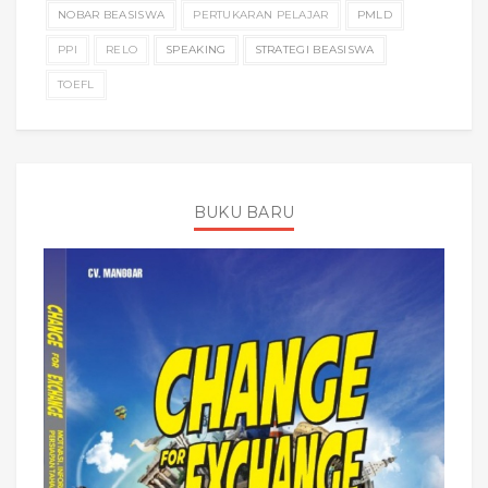
NOBAR BEASISWA
PERTUKARAN PELAJAR
PMLD
PPI
RELO
SPEAKING
STRATEGI BEASISWA
TOEFL
BUKU BARU