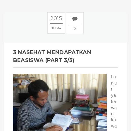
2015
JUL
14
0
3 NASEHAT MENDAPATKAN
BEASISWA (PART 3/3)
La
nju
t
ya
ka
wa
n-
ka
wa